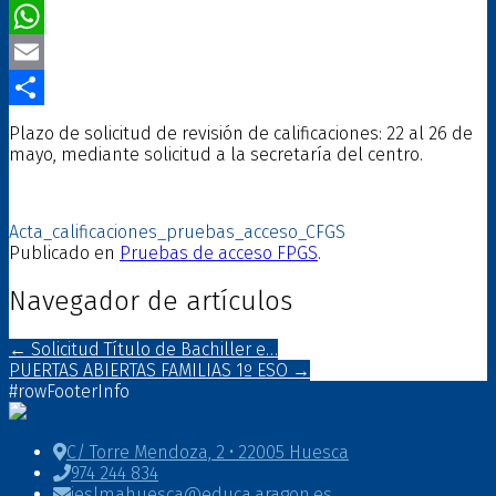
Twitter
WhatsApp
Email
Compartir
Plazo de solicitud de revisión de calificaciones: 22 al 26 de
mayo, mediante solicitud a la secretaría del centro.
Acta_calificaciones_pruebas_acceso_CFGS
Publicado en
Pruebas de acceso FPGS
.
Navegador de artículos
←
Solicitud Título de Bachiller e…
PUERTAS ABIERTAS FAMILIAS 1º ESO
→
#rowFooterInfo
C/ Torre Mendoza, 2 • 22005 Huesca
974 244 834
ieslmahuesca@educa.aragon.es