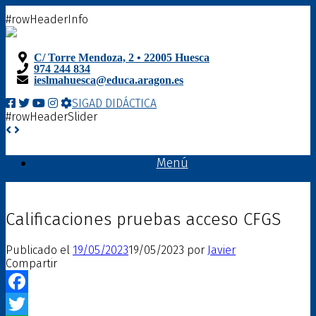
Saltar
#rowHeaderInfo
al
contenido
C/ Torre Mendoza, 2 • 22005 Huesca
974 244 834
ieslmahuesca@educa.aragon.es
SIGAD DIDÁCTICA
#rowHeaderSlider
Menú
Calificaciones pruebas acceso CFGS
Publicado el
19/05/2023
19/05/2023
por
Javier
Compartir
Facebook