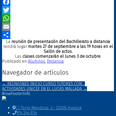
Facebook
Twitter
WhatsApp
Email
La
reunión de presentación del Bachillerato a distancia
Compartir
tendrá lugar
martes 27 de septiembre a las 19 horas en el
Salón de actos.
Las
clases comenzarán el lunes 3 de octubre
.
Publicado en
Alumnos
,
Distancia
.
Navegador de artículos
←
REUNIONES INICIO CURSO TUTORES CON…
ACTIVIDADES UNICEF EN EL LUCAS MALLADA
→
#rowFooterInfo
C/ Torre Mendoza, 2 • 22005 Huesca
974 244 834