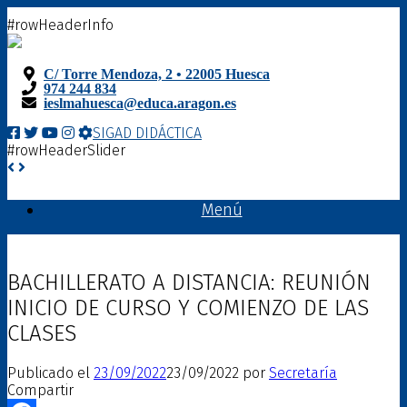
Saltar
#rowHeaderInfo
al
contenido
C/ Torre Mendoza, 2 • 22005 Huesca
974 244 834
ieslmahuesca@educa.aragon.es
SIGAD DIDÁCTICA
#rowHeaderSlider
Menú
BACHILLERATO A DISTANCIA: REUNIÓN
INICIO DE CURSO Y COMIENZO DE LAS
CLASES
Publicado el
23/09/2022
23/09/2022
por
Secretaría
Compartir